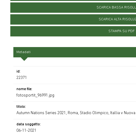
SCARICA BASSA RISOL
SCARICA ALTA RISOLU
STAMPA SU PDF
Metadati
id:
22371
nome file:
fotosportit_96991.jpg
titolo:
Autumn Nations Series 2021, Roma, Stadio Olimpico, Itallia v Nuova
data soggetto:
06-11-2021