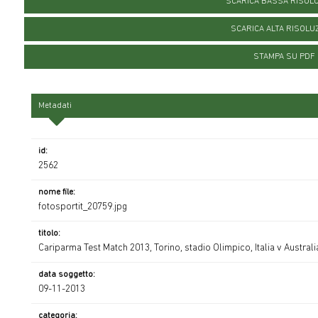
SCARICA BASSA RISOL
SCARICA ALTA RISOLU
STAMPA SU PDF
Metadati
id:
2562
nome file:
fotosportit_20759.jpg
titolo:
Cariparma Test Match 2013, Torino, stadio Olimpico, Italia v Australi
data soggetto:
09-11-2013
categoria: